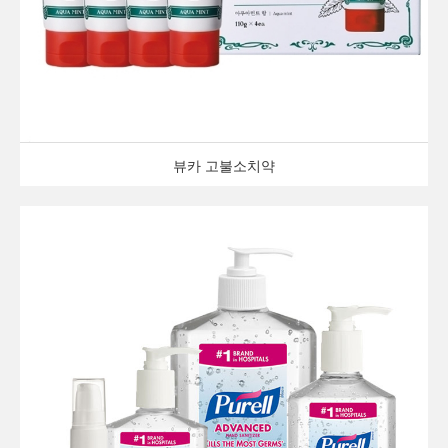
뷰카 고불소치약