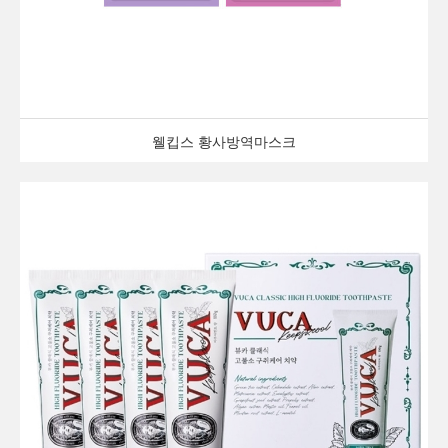
웰킵스 황사방역마스크