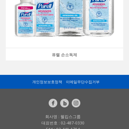
퓨렐 손소독제
개인정보보호정책
이메일무단수집거부
회사명 : 웰킵스그룹
대표번호 : 02-487-0330